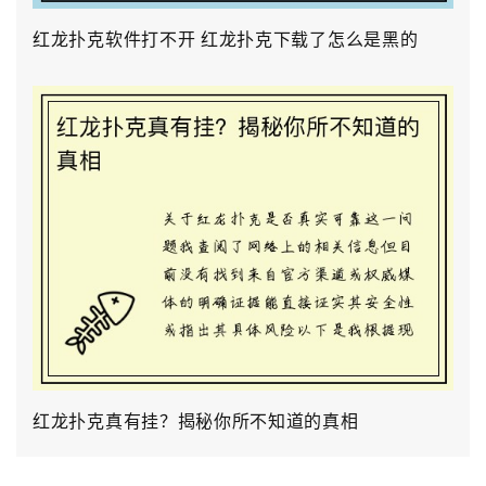
红龙扑克软件打不开 红龙扑克下载了怎么是黑的
红龙扑克真有挂？揭秘你所不知道的真相