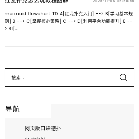
红龙扑克怎么玩教程图解
2025-11-04 06:55:55
mermaid flowchart TD A[红龙扑克入门] --> B[学习基本规
则] B --> C[掌握核心策略] C --> D[利用平台功能提升] B --
> B1[...
搜索...
导航
网页版口袋德扑