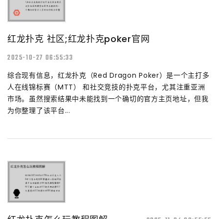
红龙扑克 社区;红龙扑克poker官网
2025-10-27 06:55:33
综合现有信息，红龙扑克（Red Dragon Poker）是一个主打多
人在线锦标赛（MTT） 和社交竞技的扑克平台，尤其注重亚洲
市场。虽然搜索结果中未能找到一个确切的官方主页地址，但我
为你整理了该平台...