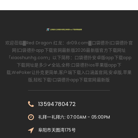
欢迎莅临▓Red Dragon 红龙：dr09.com▓口袋德扑|口袋德扑官
网|口袋德扑app下载官网最新版2026最新版官方下载网址
「xiaoshunhg.com」以下简称：口袋德扑安卓版app下载app
下载网址是多少✔全站,全称:口袋德扑ios苹果版app下
载,WePoker让扑克更简单,客户端下载入口涵盖官网,安卓版,苹果
版,轻松下载!口袋德扑app下载官网最新版
13594780472
礼拜一礼拜六: 07:00AM - 05:00PM
阜阳市天图湾175号