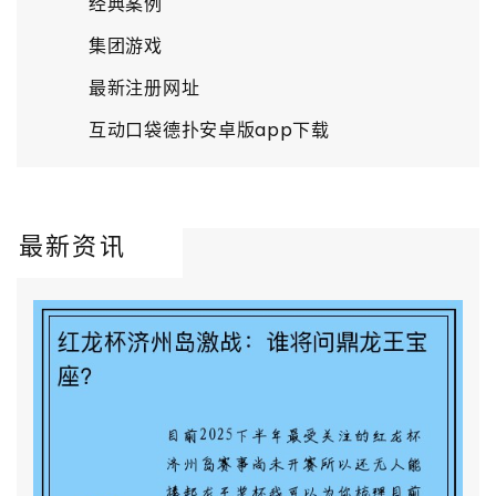
经典案例
集团游戏
最新注册网址
互动口袋德扑安卓版app下载
最新资讯